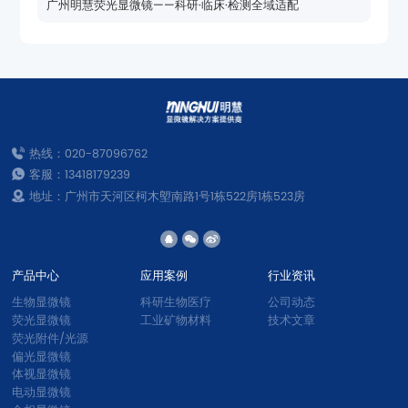
广州明慧荧光显微镜——科研·临床·检测全域适配
热线：020-87096762
客服：13418179239
地址：广州市天河区柯木塱南路1号1栋522房1栋523房
产品中心
应用案例
行业资讯
生物显微镜
科研生物医疗
公司动态
荧光显微镜
工业矿物材料
技术文章
荧光附件/光源
偏光显微镜
体视显微镜
电动显微镜