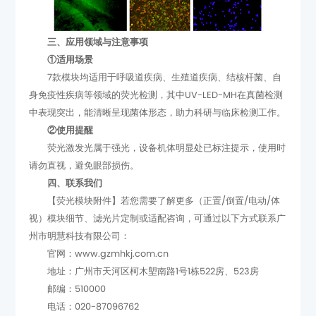
三、应用领域与注意事项
①适用场景
中表现突出，能清晰呈现菌体形态，助力科研与临床检测工作。
②使用提醒
请勿直视，避免眼部损伤。
四、联系我们
【荧光模块附件】
若您需要了解更多
视）
州市明慧科技有限公司：
官网：www.gzmhkj.com.cn
地址：广州市天河区柯木塱南路1号1栋522房、523房
邮编：510000
电话：020-87096762