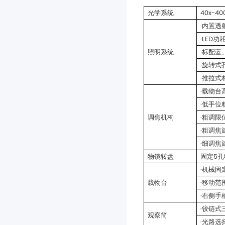
光学系统
40x-
·内置透
·LED
照明系统
·标配
·旋转式
·推拉式
·载物台
·低手位
调焦机构
·粗调
·粗调焦
·细调焦
物镜转盘
固定5
·机械固
载物台
·移动范围
·右侧
·铰链式
观察筒
·光路选择