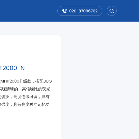
020-87096762
2000-N
。