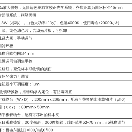
400x放大倍数，无限远色差独立校正光学系统，齐焦距离为国际标准45mm
射照明系统，柯勒照明
功耗 3W（标称），白色大功率LED灯，色温4000K，使用寿命≥20000小时
蓝、绿、黄色滤色片，含滤光片板，可拆卸
孔径光阑，手动调节
相衬环板
高度升降范围≥14mm
粗微调同轴调焦手轮
限位旋钮，避免标本或物镜的损伤
旋钮的张力可调节
旋钮最小可调幅度：1μm
孔物镜转换器，滚珠轴承内定位，有防霉装置
定载物台（W x D）：200mm x 266mm，配有可替换的水滴载物片（φ110）
（X x Y）：80mm x 50mm
手柄平板载物台，配有可移出的样本夹
三目观察镜筒，30度倾斜，360度旋转，瞳距范围52-75mm，±5视度调节
：目镜/相机口=100/0或0/100