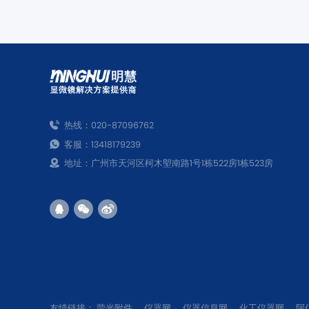
科研实验。
热线：020-87096762
客服：13418179239
地址：广州市天河区柯木塱南路1号1栋522房1栋523房
友情链接：
荧光附件
仪器网
仪器信息网
化工仪器网
阿