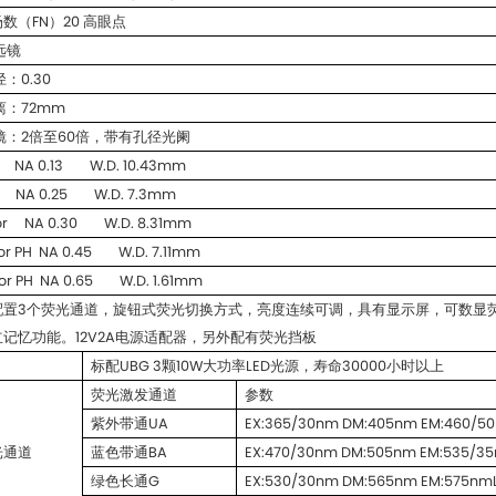
视场数（FN）20 高眼点
远镜
：0.30
离：72mm
镜：2倍至60倍，带有孔径光阑
 NA 0.13 W.D. 10.43mm
H NA 0.25 W.D. 7.3mm
luor NA 0.30 W.D. 8.31mm
uor PH NA 0.45 W.D. 7.11mm
uor PH NA 0.65 W.D. 1.61mm
记忆功能。12V2A电源适配器，另外配有荧光挡板
标配UBG 3颗10W大功率LED光源，寿命30000小时以上
荧光激发通道
参数
紫外带通UA
EX:365/30nm DM:405nm EM:460/5
光通道
蓝色带通BA
EX:470/30nm DM:505nm EM:535/3
绿色长通G
EX:530/30nm DM:565nm EM:575nm