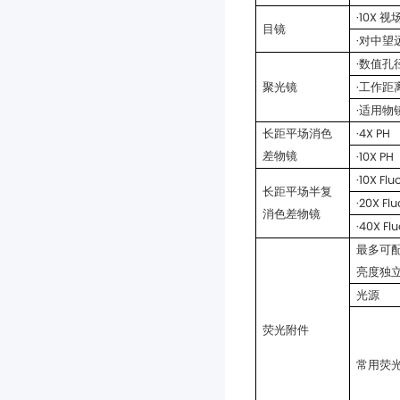
·10X 
目镜
·对中望
·数值孔径
聚光镜
·工作距
·适用物
·4X PH
差物镜
·10X P
·10X F
·20X Fl
消色差物镜
·40X Fl
亮度独立
光源
荧光附件
常用荧