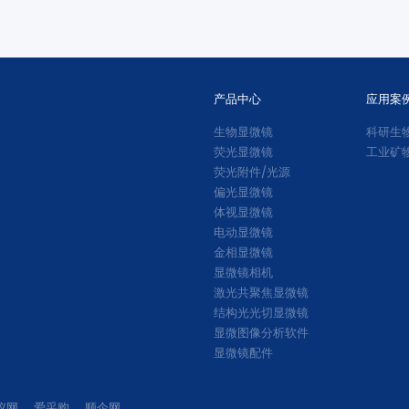
荧光图像。
产品中心
应用案
生物显微镜
科研生
荧光显微镜
工业矿
荧光附件/光源
偏光显微镜
体视显微镜
电动显微镜
金相显微镜
显微镜相机
激光共聚焦显微镜
结构光光切显微镜
显微图像分析软件
显微镜配件
仪网
爱采购
顺企网