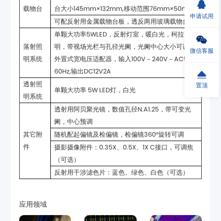
载物台
台大小145mm×132mm,移动范围76mm×50mm
申请试用
可配反射用金属载物台板，透反两用玻璃载物台板
微信客服
明系统
60Hz,输出DC12V2A
置顶
单颗大功率 5W LED灯，白光
明系统
阑，中心预调
随机配起偏镜及检偏镜，检偏镜360°旋转可调
件
（可选）
反射用干涉滤色片：蓝色、绿色、白色（可选）
应用领域