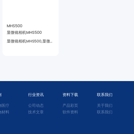
MHS500
MHD600
显微镜相机MHS500
显微镜相机MHD600
2.4μm像元尺寸
灵敏度以及超低噪声。
例
行业资讯
资料下载
联系我们
物医疗
公司动态
产品彩页
关于我们
物材料
技术文章
软件资料
联系我们