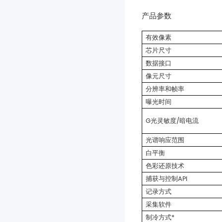
产品参数
有效像素
芯片尺寸
数据接口
像元尺寸
分辨率和帧率
曝光时间
G光灵敏度/暗电流
光谱响应范围
白平衡
色彩还原技术
捕获与控制API
记录方式
采集软件
制冷方式*