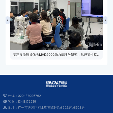
到肿瘤精准诊断的突破
热线：020-87096762
客服：13418179239
地址：广州市天河区柯木塱南路1号1栋522房1栋523房