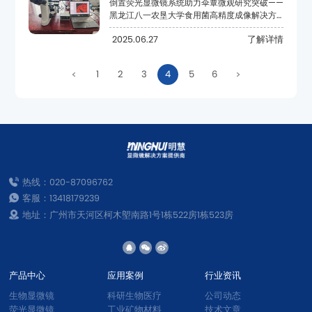
案。
2025.06.27
了解详情
1
2
3
4
5
6
热线：020-87096762
客服：13418179239
地址：广州市天河区柯木塱南路1号1栋522房1栋523房
产品中心
应用案例
行业资讯
生物显微镜
科研生物医疗
公司动态
荧光显微镜
工业矿物材料
技术文章