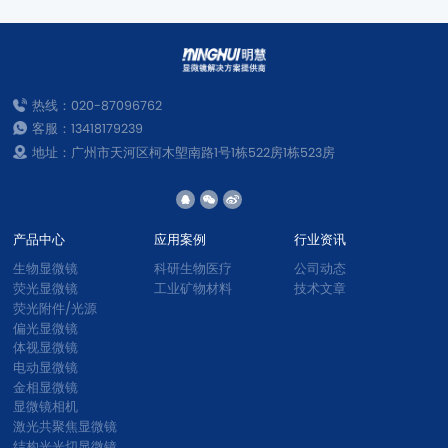
热线：020-87096762
客服：13418179239
地址：广州市天河区柯木塱南路1号1栋522房1栋523房
产品中心
应用案例
行业资讯
生物显微镜
科研生物医疗
公司动态
荧光显微镜
工业矿物材料
技术文章
荧光附件/光源
偏光显微镜
体视显微镜
电动显微镜
金相显微镜
显微镜相机
激光共聚焦显微镜
结构光光切显微镜